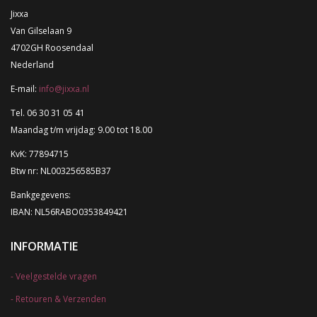
Jixxa
Van Gilselaan 9
4702GH Roosendaal
Nederland
E-mail:
info@jixxa.nl
Tel. 06 30 31 05 41
Maandag t/m vrijdag: 9.00 tot 18.00
KvK: 77894715
Btw nr: NL003256585B37
Bankgegevens:
IBAN: NL56RABO0353849421
INFORMATIE
Veelgestelde vragen
Retouren & Verzenden