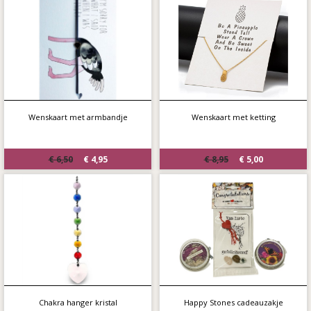
Wenskaart met armbandje
Wenskaart met ketting
€ 6,50
€ 4,95
€ 8,95
€ 5,00
Chakra hanger kristal
Happy Stones cadeauzakje