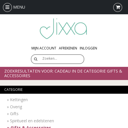
MENU
MIJN ACCOUNT
AFREKENEN
INLOGGEN
Zoeken…
ZOEKRESULTATEN VOOR: CADEAU IN DE CATEGORIE GIFTS &
ACCESSOIRES
CATEGORIE
»
Kettingen
»
Overig
»
Gifts
»
Spiritueel en edelstenen
»
Gifts & Accessoires