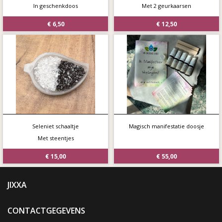
In geschenkdoos
Met 2 geurkaarsen
€ 6,50
€ 12,50
Seleniet schaaltje
Magisch manifestatie doosje
Met steentjes
€ 15,00
€ 55,00
JIXXA
CONTACTGEGEVENS