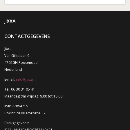
JIXXA
CONTACTGEGEVENS
Jixxa
Van Gilselaan 9
4702GH Roosendaal
Nederland
E-mail:
info@jixxa.nl
Tel. 06 30 31 05 41
Maandag t/m vrijdag: 9.00 tot 18.00
KvK: 77894715
Btw nr: NL003256585B37
Bankgegevens:
IBAN: NL56RABO0353849421