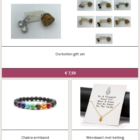
Oorbellen gift set
€ 7,50
Chakra armband
Wenskaart met ketting