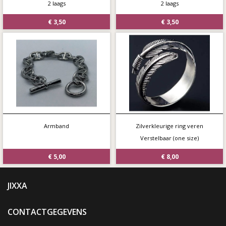
2 laags
2 laags
€ 3,50
€ 3,50
Armband
Zilverkleurige ring veren
Verstelbaar (one size)
€ 5,00
€ 8,00
JIXXA
CONTACTGEGEVENS