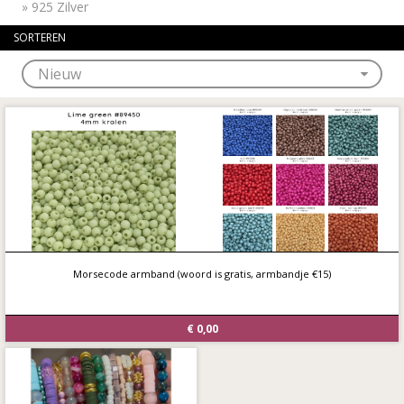
»
925 Zilver
SORTEREN
Morsecode armband (woord is gratis, armbandje €15)
€ 0,00