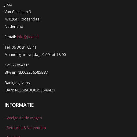
Jixxa
Van Gilselaan 9
4702GH Roosendaal
Nederland
E-mail:
info@jixxa.nl
Tel. 06 30 31 05 41
Maandag t/m vrijdag: 9.00 tot 18.00
KvK: 77894715
Btw nr: NL003256585B37
Bankgegevens:
IBAN: NL56RABO0353849421
INFORMATIE
Veelgestelde vragen
Retouren & Verzenden