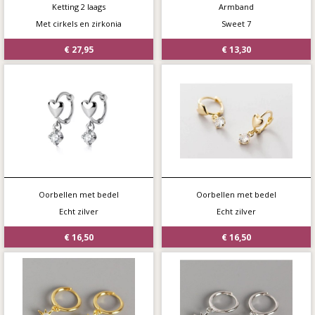
Ketting 2 laags
Armband
Met cirkels en zirkonia
Sweet 7
€ 27,95
€ 13,30
Oorbellen met bedel
Oorbellen met bedel
Echt zilver
Echt zilver
€ 16,50
€ 16,50