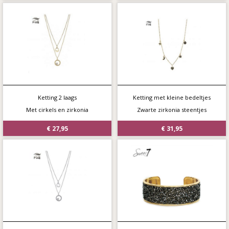
Ketting 2 laags
Ketting met kleine bedeltjes
Met cirkels en zirkonia
Zwarte zirkonia steentjes
€ 27,95
€ 31,95