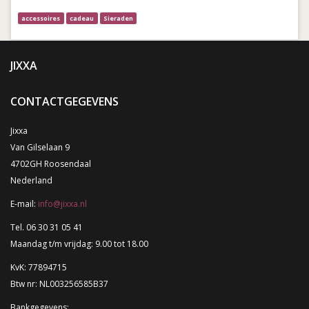
accessoires
cadeau
Sieraden
JIXXA
CONTACTGEGEVENS
Jixxa
Van Gilselaan 9
4702GH Roosendaal
Nederland
E-mail:
info@jixxa.nl
Tel. 06 30 31 05 41
Maandag t/m vrijdag: 9.00 tot 18.00
KvK: 77894715
Btw nr: NL003256585B37
Bankgegevens: