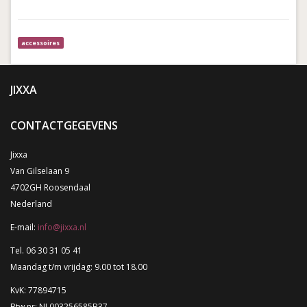
accessoires
JIXXA
CONTACTGEGEVENS
Jixxa
Van Gilselaan 9
4702GH Roosendaal
Nederland
E-mail:
info@jixxa.nl
Tel. 06 30 31 05 41
Maandag t/m vrijdag: 9.00 tot 18.00
KvK: 77894715
Btw nr: NL003256585B37