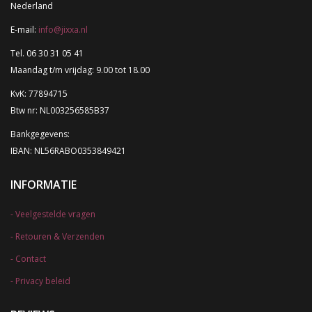
Nederland
E-mail:
info@jixxa.nl
Tel. 06 30 31 05 41
Maandag t/m vrijdag: 9.00 tot 18.00
KvK: 77894715
Btw nr: NL003256585B37
Bankgegevens:
IBAN: NL56RABO0353849421
INFORMATIE
Veelgestelde vragen
Retouren & Verzenden
Contact
Privacy beleid