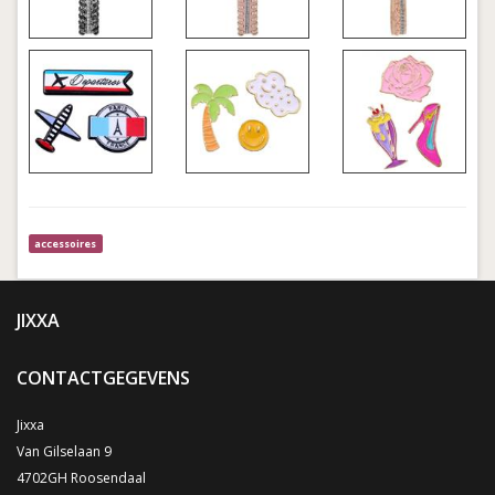
accessoires
JIXXA
CONTACTGEGEVENS
Jixxa
Van Gilselaan 9
4702GH Roosendaal