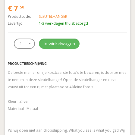
€ 7
50
Productcode:
SLEUTELHANGER
Levertijd:
1-3 werkdagen thuisbezorgd
In winkelwagen
PRODUCTBESCHRIJVING:
De beste manier om je kostbaarste foto's te bewaren, is door ze mee
te nemen in deze sleutelhanger! Open de sleutelhanger en deze
vouwt uit tot een rij met plaats voor 4 kleine foto's.
Kleur : Zilver
Materiaal : Metaal
Ps: wij doen niet aan dropshipping. What you see is what you get! Wij